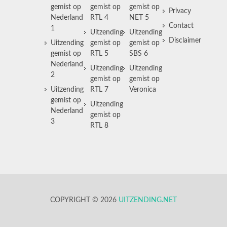
gemist op
gemist op
gemist op
Privacy
Nederland
RTL 4
NET 5
Contact
1
Uitzending
Uitzending
Disclaimer
Uitzending
gemist op
gemist op
gemist op
RTL 5
SBS 6
Nederland
Uitzending
Uitzending
2
gemist op
gemist op
Uitzending
RTL 7
Veronica
gemist op
Uitzending
Nederland
gemist op
3
RTL 8
COPYRIGHT © 2026
UITZENDING.NET