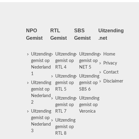
NPO
RTL
SBS
Uitzending
Gemist
Gemist
Gemist
.net
Uitzending
Uitzending
Uitzending
Home
gemist op
gemist op
gemist op
Privacy
Nederland
RTL 4
NET 5
Contact
1
Uitzending
Uitzending
Disclaimer
Uitzending
gemist op
gemist op
gemist op
RTL 5
SBS 6
Nederland
Uitzending
Uitzending
2
gemist op
gemist op
Uitzending
RTL 7
Veronica
gemist op
Uitzending
Nederland
gemist op
3
RTL 8