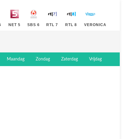
5
NET 5
SBS 6
RTL 7
RTL 8
VERONICA
Maandag
Zondag
Zaterdag
Vrijdag