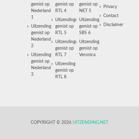
gemist op
gemist op
gemist op
Privacy
Nederland
RTL 4
NET 5
Contact
1
Uitzending
Uitzending
Disclaimer
Uitzending
gemist op
gemist op
gemist op
RTL 5
SBS 6
Nederland
Uitzending
Uitzending
2
gemist op
gemist op
Uitzending
RTL 7
Veronica
gemist op
Uitzending
Nederland
gemist op
3
RTL 8
COPYRIGHT © 2026
UITZENDING.NET