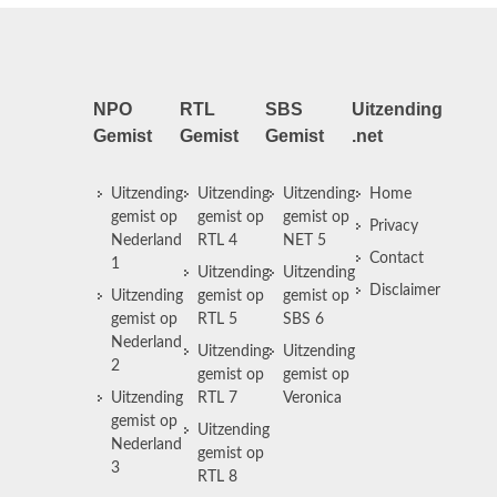
NPO
RTL
SBS
Uitzending
Gemist
Gemist
Gemist
.net
Uitzending
Uitzending
Uitzending
Home
gemist op
gemist op
gemist op
Privacy
Nederland
RTL 4
NET 5
Contact
1
Uitzending
Uitzending
Disclaimer
Uitzending
gemist op
gemist op
gemist op
RTL 5
SBS 6
Nederland
Uitzending
Uitzending
2
gemist op
gemist op
Uitzending
RTL 7
Veronica
gemist op
Uitzending
Nederland
gemist op
3
RTL 8