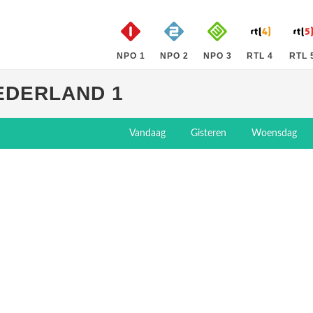
NPO 1
NPO 2
NPO 3
RTL 4
RTL 
EDERLAND 1
Vandaag
Gisteren
Woensdag