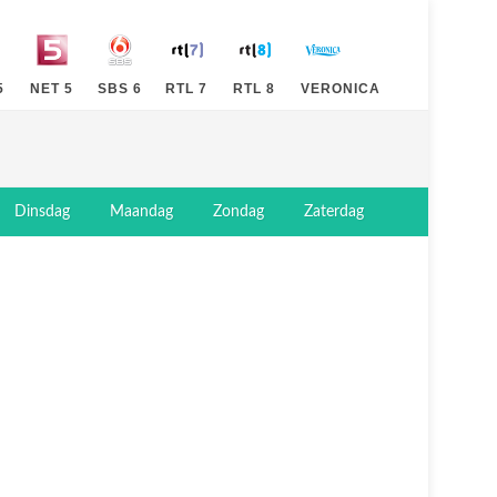
5
NET 5
SBS 6
RTL 7
RTL 8
VERONICA
Dinsdag
Maandag
Zondag
Zaterdag