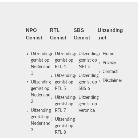
NPO
RTL
SBS
Uitzending
Gemist
Gemist
Gemist
.net
Uitzending
Uitzending
Uitzending
Home
gemist op
gemist op
gemist op
Privacy
Nederland
RTL 4
NET 5
Contact
1
Uitzending
Uitzending
Disclaimer
Uitzending
gemist op
gemist op
gemist op
RTL 5
SBS 6
Nederland
Uitzending
Uitzending
2
gemist op
gemist op
Uitzending
RTL 7
Veronica
gemist op
Uitzending
Nederland
gemist op
3
RTL 8