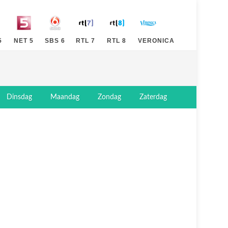
5
NET 5
SBS 6
RTL 7
RTL 8
VERONICA
Dinsdag
Maandag
Zondag
Zaterdag