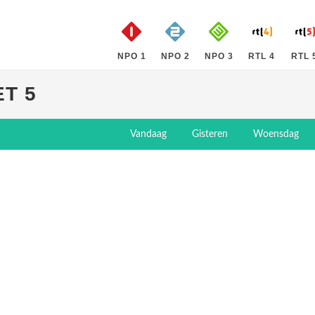
NPO 1
NPO 2
NPO 3
RTL 4
RTL 
ET 5
Vandaag
Gisteren
Woensdag