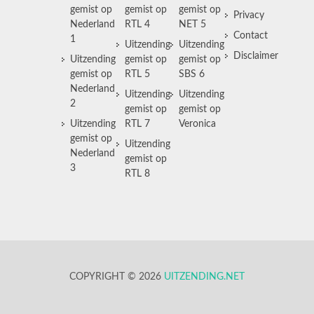
gemist op
gemist op
gemist op
Privacy
Nederland
RTL 4
NET 5
Contact
1
Uitzending
Uitzending
Disclaimer
Uitzending
gemist op
gemist op
gemist op
RTL 5
SBS 6
Nederland
Uitzending
Uitzending
2
gemist op
gemist op
Uitzending
RTL 7
Veronica
gemist op
Uitzending
Nederland
gemist op
3
RTL 8
COPYRIGHT © 2026
UITZENDING.NET