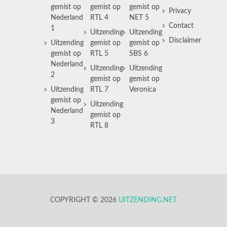
gemist op
gemist op
gemist op
Privacy
Nederland
RTL 4
NET 5
Contact
1
Uitzending
Uitzending
Disclaimer
Uitzending
gemist op
gemist op
gemist op
RTL 5
SBS 6
Nederland
Uitzending
Uitzending
2
gemist op
gemist op
Uitzending
RTL 7
Veronica
gemist op
Uitzending
Nederland
gemist op
3
RTL 8
COPYRIGHT © 2026
UITZENDING.NET