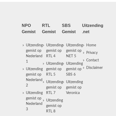
NPO
RTL
SBS
Uitzending
Gemist
Gemist
Gemist
.net
Uitzending
Uitzending
Uitzending
Home
gemist op
gemist op
gemist op
Privacy
Nederland
RTL 4
NET 5
Contact
1
Uitzending
Uitzending
Disclaimer
Uitzending
gemist op
gemist op
gemist op
RTL 5
SBS 6
Nederland
Uitzending
Uitzending
2
gemist op
gemist op
Uitzending
RTL 7
Veronica
gemist op
Uitzending
Nederland
gemist op
3
RTL 8