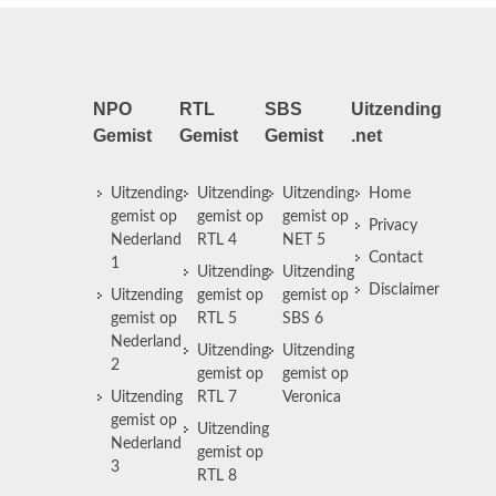
NPO
RTL
SBS
Uitzending
Gemist
Gemist
Gemist
.net
Uitzending
Uitzending
Uitzending
Home
gemist op
gemist op
gemist op
Privacy
Nederland
RTL 4
NET 5
Contact
1
Uitzending
Uitzending
Disclaimer
Uitzending
gemist op
gemist op
gemist op
RTL 5
SBS 6
Nederland
Uitzending
Uitzending
2
gemist op
gemist op
Uitzending
RTL 7
Veronica
gemist op
Uitzending
Nederland
gemist op
3
RTL 8