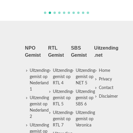
NPO
RTL
SBS
Uitzending
Gemist
Gemist
Gemist
.net
Uitzending
Uitzending
Uitzending
Home
gemist op
gemist op
gemist op
Privacy
Nederland
RTL 4
NET 5
Contact
1
Uitzending
Uitzending
Disclaimer
Uitzending
gemist op
gemist op
gemist op
RTL 5
SBS 6
Nederland
Uitzending
Uitzending
2
gemist op
gemist op
Uitzending
RTL 7
Veronica
gemist op