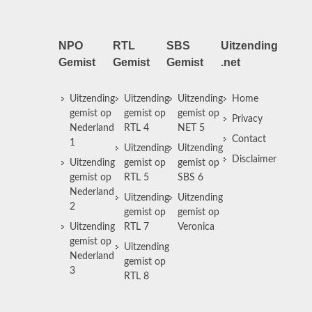
NPO
RTL
SBS
Uitzending
Gemist
Gemist
Gemist
.net
Uitzending
Uitzending
Uitzending
Home
gemist op
gemist op
gemist op
Privacy
Nederland
RTL 4
NET 5
Contact
1
Uitzending
Uitzending
Disclaimer
Uitzending
gemist op
gemist op
gemist op
RTL 5
SBS 6
Nederland
Uitzending
Uitzending
2
gemist op
gemist op
Uitzending
RTL 7
Veronica
gemist op
Uitzending
Nederland
gemist op
3
RTL 8