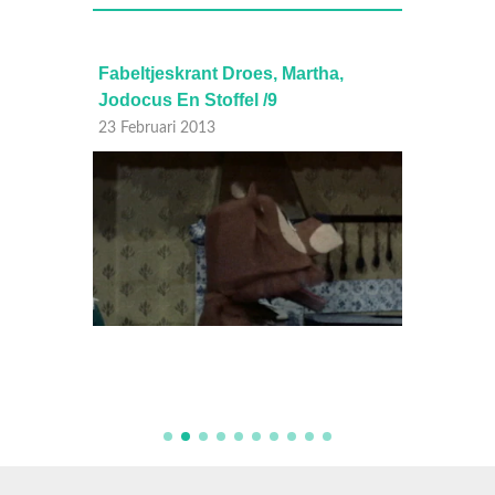
35
Fabeltjeskrant Droes, Martha,
Fabelt
Jodocus En Stoffel /9
17 Febr
23 Februari 2013