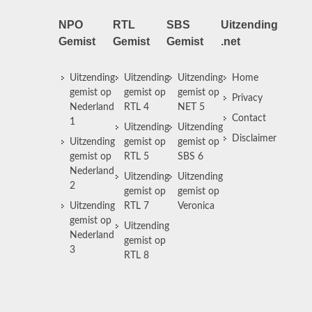
NPO
RTL
SBS
Uitzending
Gemist
Gemist
Gemist
.net
Uitzending
Uitzending
Uitzending
Home
gemist op
gemist op
gemist op
Privacy
Nederland
RTL 4
NET 5
Contact
1
Uitzending
Uitzending
Disclaimer
Uitzending
gemist op
gemist op
gemist op
RTL 5
SBS 6
Nederland
Uitzending
Uitzending
2
gemist op
gemist op
Uitzending
RTL 7
Veronica
gemist op
Uitzending
Nederland
gemist op
3
RTL 8