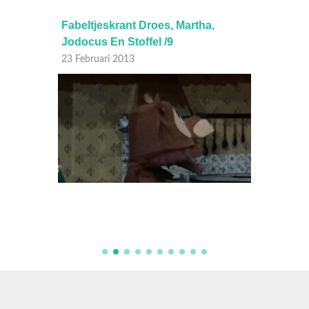
35
Fabeltjeskrant Droes, Martha,
Fabelt
Jodocus En Stoffel /9
voor G
23 Februari 2013
16 Febr