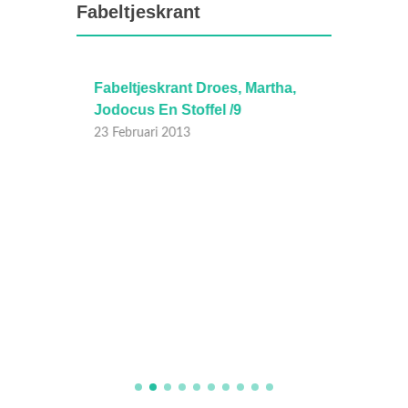
Fabeltjeskrant
35
Fabeltjeskrant Droes, Martha,
Fabelt
Jodocus En Stoffel /9
17 Febr
23 Februari 2013