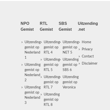
NPO
RTL
SBS
Uitzending
Gemist
Gemist
Gemist
.net
Uitzending
Uitzending
Uitzending
Home
gemist op
gemist op
gemist op
Privacy
Nederland
RTL 4
NET 5
Contact
1
Uitzending
Uitzending
Disclaimer
Uitzending
gemist op
gemist op
gemist op
RTL 5
SBS 6
Nederland
Uitzending
Uitzending
2
gemist op
gemist op
Uitzending
RTL 7
Veronica
gemist op
Uitzending
Nederland
gemist op
3
RTL 8