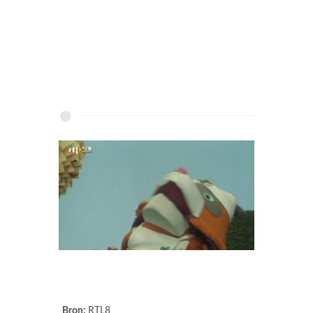
Bron:
RTL8