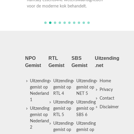
Ramsay essentiÃ«le wetenswaardigheden
Ramsay 
voor de moderne kok behandelt.
voor de
NPO
RTL
SBS
Uitzending
Gemist
Gemist
Gemist
.net
Uitzending
Uitzending
Uitzending
Home
gemist op
gemist op
gemist op
Privacy
Nederland
RTL 4
NET 5
Contact
1
Uitzending
Uitzending
Disclaimer
Uitzending
gemist op
gemist op
gemist op
RTL 5
SBS 6
Nederland
Uitzending
Uitzending
2
gemist op
gemist op