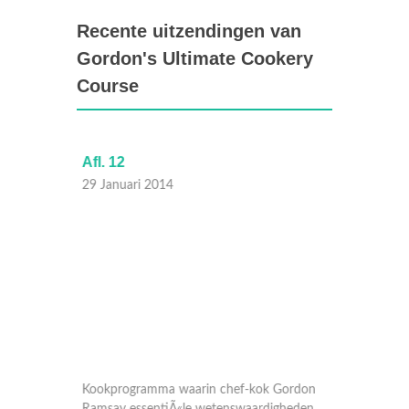
Recente uitzendingen van
Gordon's Ultimate Cookery
Course
Afl. 12
Afl. 11
29 Januari 2014
22 Janu
ordon
Kookprogramma waarin chef-kok Gordon
Kookpr
heden