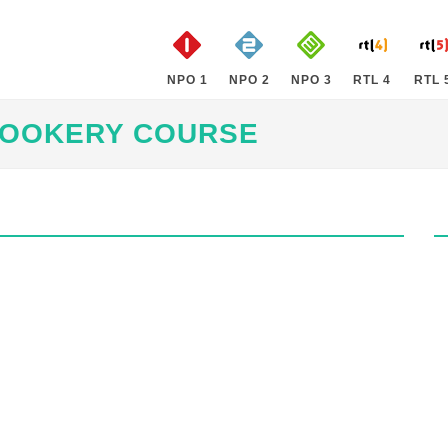
NPO 1
NPO 2
NPO 3
RTL 4
RTL 
COOKERY COURSE