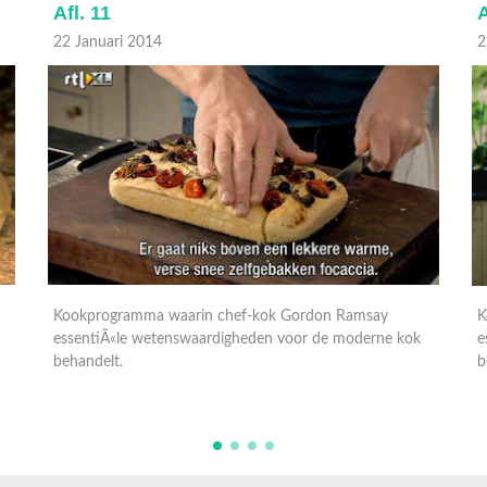
Afl. 11
A
22 Januari 2014
2
Kookprogramma waarin chef-kok Gordon Ramsay
K
essentiÃ«le wetenswaardigheden voor de moderne kok
e
behandelt.
b