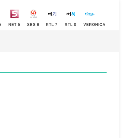
5
NET 5
SBS 6
RTL 7
RTL 8
VERONICA