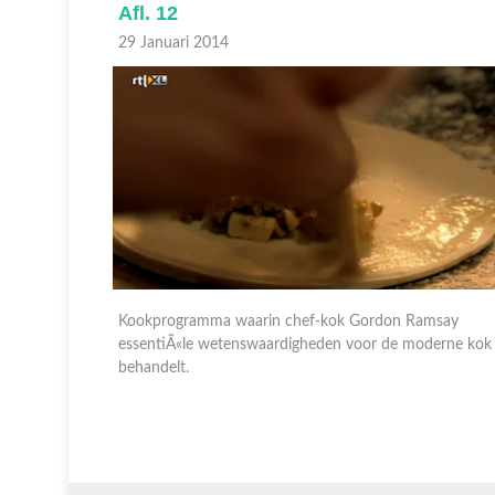
Afl. 12
29 Januari 2014
msay
Kookprogramma waarin chef-kok Gordon Ramsay
derne kok
essentiÃ«le wetenswaardigheden voor de moderne kok
behandelt.