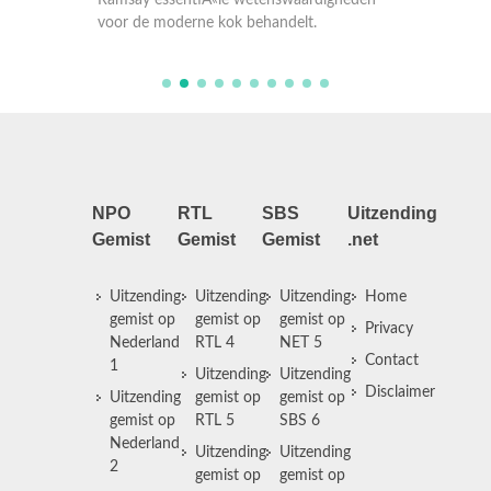
Ramsay essentiÃ«le wetenswaardigheden
Ramsay 
voor de moderne kok behandelt.
voor de
NPO
RTL
SBS
Uitzending
Gemist
Gemist
Gemist
.net
Uitzending
Uitzending
Uitzending
Home
gemist op
gemist op
gemist op
Privacy
Nederland
RTL 4
NET 5
Contact
1
Uitzending
Uitzending
Disclaimer
Uitzending
gemist op
gemist op
gemist op
RTL 5
SBS 6
Nederland
Uitzending
Uitzending
2
gemist op
gemist op