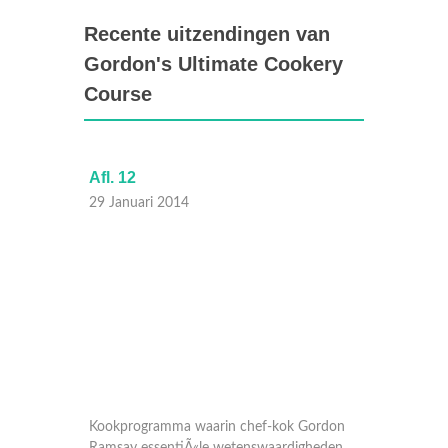
Recente uitzendingen van
Gordon's Ultimate Cookery
Course
Afl. 12
Afl. 10
29 Januari 2014
22 Janu
ordon
Kookprogramma waarin chef-kok Gordon
Kookpr
heden