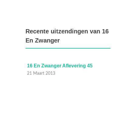
Recente uitzendingen van 16
En Zwanger
16 En Zwanger Aflevering 45
16 En 
21 Maart 2013
20 Maa