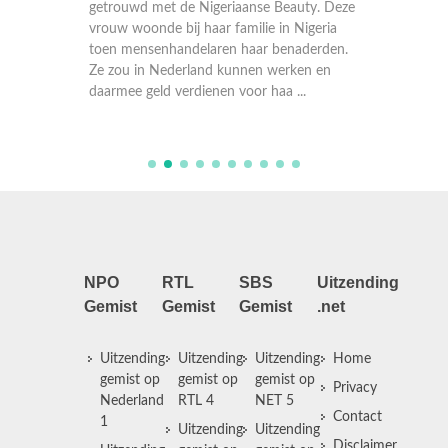
Peet is 
ijn
getrouwd met de Nigeriaanse Beauty. Deze
hij lijd
arinier
vrouw woonde bij haar familie in Nigeria
alle spi
kte zijn
toen mensenhandelaren haar benaderden.
geen en
ar lang
Ze zou in Nederland kunnen werken en
De ziekt
daarmee geld verdienen voor haa ...
...
NPO
RTL
SBS
Uitzending
Gemist
Gemist
Gemist
.net
Uitzending
Uitzending
Uitzending
Home
gemist op
gemist op
gemist op
Privacy
Nederland
RTL 4
NET 5
Contact
1
Uitzending
Uitzending
Disclaimer