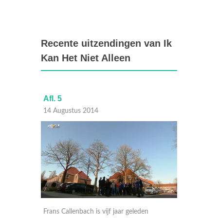
Recente uitzendingen van Ik
Kan Het Niet Alleen
Afl. 5
Afl. 4
14 Augustus 2014
07 Aug
e horen
Frans Callenbach is vijf jaar geleden