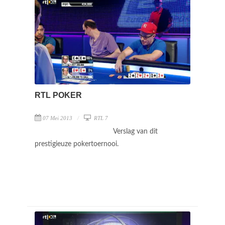
RTL POKER
07 Mei 2013
RTL 7
Verslag van dit
prestigieuze pokertoernooi.