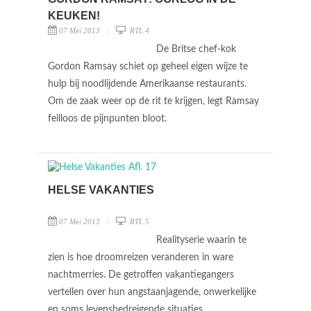
KEUKEN!
07 Mei 2013
RTL 4
De Britse chef-kok
Gordon Ramsay schiet op geheel eigen wijze te
hulp bij noodlijdende Amerikaanse restaurants.
Om de zaak weer op de rit te krijgen, legt Ramsay
feilloos de pijnpunten bloot.
HELSE VAKANTIES
07 Mei 2013
RTL 5
Realityserie waarin te
zien is hoe droomreizen veranderen in ware
nachtmerries. De getroffen vakantiegangers
vertellen over hun angstaanjagende, onwerkelijke
en soms levensbedreigende situaties.