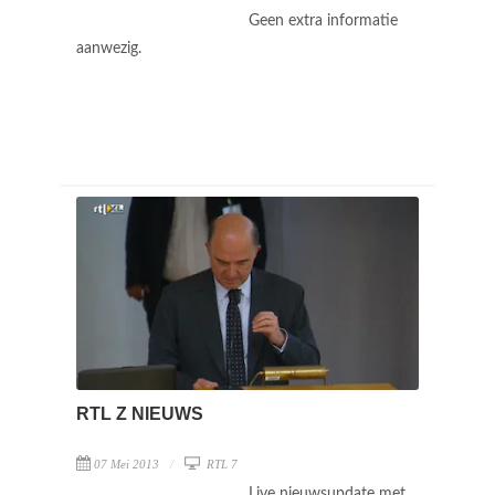
Geen extra informatie
aanwezig.
RTL Z NIEUWS
07 Mei 2013
RTL 7
Live nieuwsupdate met