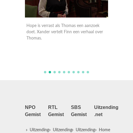
eactie
Hope is verrast als Thomas een aanzoek
Finn ne
doet. Xander vertelt Finn een verhaal over
rebelse 
aar
Thomas.
hoort d
heeft me
NPO
RTL
SBS
Uitzending
Gemist
Gemist
Gemist
.net
Uitzending
Uitzending
Uitzending
Home