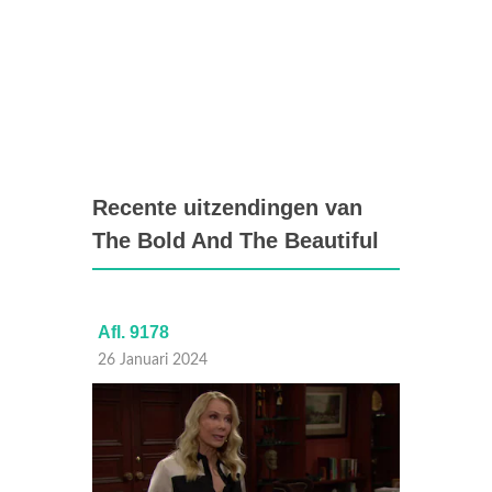
Recente uitzendingen van
The Bold And The Beautiful
Afl. 9178
Afl. 9
26 Januari 2024
25 Janu