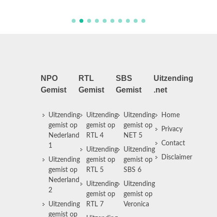
NPO
RTL
SBS
Uitzending
Gemist
Gemist
Gemist
.net
Uitzending
Uitzending
Uitzending
Home
gemist op
gemist op
gemist op
Privacy
Nederland
RTL 4
NET 5
Contact
1
Uitzending
Uitzending
Disclaimer
Uitzending
gemist op
gemist op
gemist op
RTL 5
SBS 6
Nederland
Uitzending
Uitzending
2
gemist op
gemist op
Uitzending
RTL 7
Veronica
gemist op