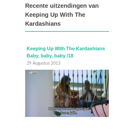
Recente uitzendingen van
Keeping Up With The
Kardashians
hians
Keeping Up With The Kardashians
Keepi
Baby, baby, baby /18
Cuts b
29 Augustus 2013
28 Aug