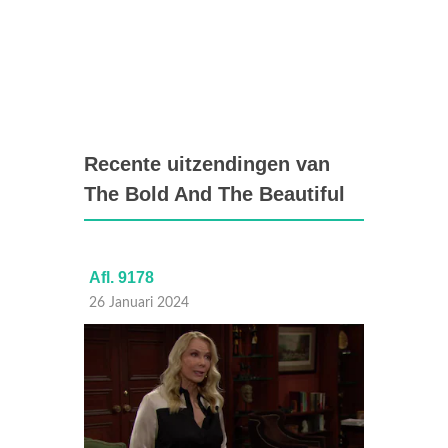
Recente uitzendingen van
The Bold And The Beautiful
Afl. 9178
Afl. 9
26 Januari 2024
25 Janu