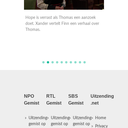
eactie
Hope is verrast als Thomas een aanzoek
Finn ne
doet. Xander vertelt Finn een verhaal over
rebelse 
aar
Thomas.
hoort d
heeft me
NPO
RTL
SBS
Uitzending
Gemist
Gemist
Gemist
.net
Uitzending
Uitzending
Uitzending
Home
gemist op
gemist op
gemist op
Privacy