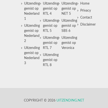
Uitzending
Uitzending
Uitzending
Home
gemist op
gemist op
gemist op
Privacy
Nederland
RTL 4
NET 5
Contact
1
Uitzending
Uitzending
Disclaimer
Uitzending
gemist op
gemist op
gemist op
RTL 5
SBS 6
Nederland
Uitzending
Uitzending
2
gemist op
gemist op
Uitzending
RTL 7
Veronica
gemist op
Uitzending
Nederland
gemist op
3
RTL 8
COPYRIGHT © 2026
UITZENDING.NET