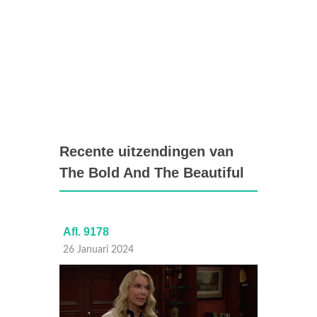
Recente uitzendingen van
The Bold And The Beautiful
Afl. 9178
Afl. 9
26 Januari 2024
25 Janu