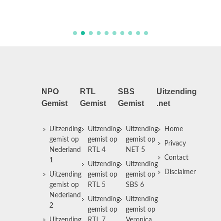
NPO
RTL
SBS
Uitzending
Gemist
Gemist
Gemist
.net
Uitzending
Uitzending
Uitzending
Home
gemist op
gemist op
gemist op
Privacy
Nederland
RTL 4
NET 5
Contact
1
Uitzending
Uitzending
Disclaimer
Uitzending
gemist op
gemist op
gemist op
RTL 5
SBS 6
Nederland
Uitzending
Uitzending
2
gemist op
gemist op
Uitzending
RTL 7
Veronica