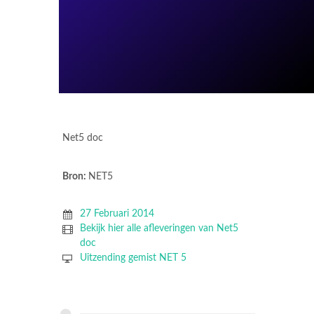
Net5 doc
Bron:
NET5
27 Februari 2014
Bekijk hier alle afleveringen van Net5
doc
Uitzending gemist NET 5