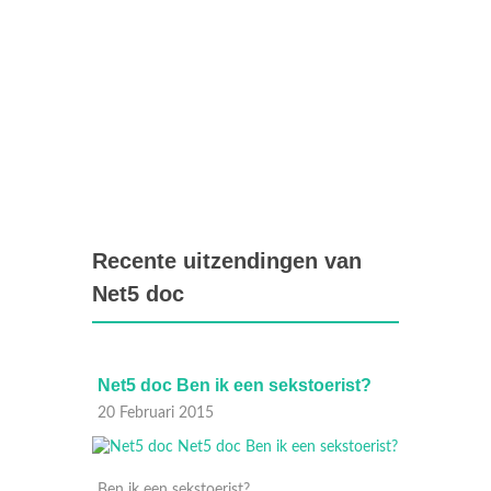
Recente uitzendingen van
Net5 doc
arende
Net5 doc Ben ik een sekstoerist?
Net5 
Liefde
20 Februari 2015
17 Febr
Ben ik een sekstoerist?