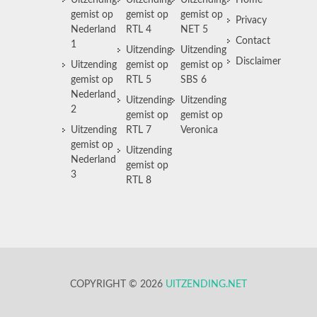
Uitzending
Uitzending
Uitzending
Home
gemist op
gemist op
gemist op
Privacy
Nederland
RTL 4
NET 5
Contact
1
Uitzending
Uitzending
Disclaimer
Uitzending
gemist op
gemist op
gemist op
RTL 5
SBS 6
Nederland
Uitzending
Uitzending
2
gemist op
gemist op
Uitzending
RTL 7
Veronica
gemist op
Uitzending
Nederland
gemist op
3
RTL 8
COPYRIGHT © 2026
UITZENDING.NET