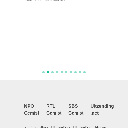
oliday
Net5 do
Toy Bo
NPO
RTL
SBS
Uitzending
Gemist
Gemist
Gemist
.net