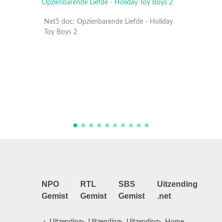
de - Holiday
Ben ik een sekstoerist?
Ne
T
NPO
RTL
SBS
Uitzending
Gemist
Gemist
Gemist
.net