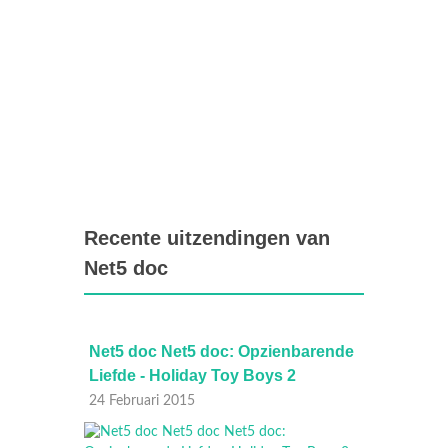
Recente uitzendingen van
Net5 doc
ienbarende
Net5 doc Ben ik een sekstoerist?
N
s 2
L
20 Februari 2015
17