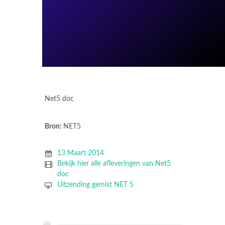
Net5 doc
Bron:
NET5
13 Maart 2014
Bekijk hier alle afleveringen van Net5
doc
Uitzending gemist NET 5