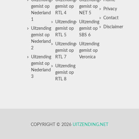
Uitzending
Uitzending
Uitzending
Home
gemist op
gemist op
gemist op
Privacy
Nederland
RTL 4
NET 5
Contact
1
Uitzending
Uitzending
Disclaimer
Uitzending
gemist op
gemist op
gemist op
RTL 5
SBS 6
Nederland
Uitzending
Uitzending
2
gemist op
gemist op
Uitzending
RTL 7
Veronica
gemist op
Uitzending
Nederland
gemist op
3
RTL 8
COPYRIGHT © 2026
UITZENDING.NET