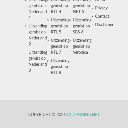
Uitzending
Uitzending
Uitzending
Home
gemist op
gemist op
gemist op
Privacy
Nederland
RTL 4
NET 5
Contact
1
Uitzending
Uitzending
Disclaimer
Uitzending
gemist op
gemist op
gemist op
RTL 5
SBS 6
Nederland
Uitzending
Uitzending
2
gemist op
gemist op
Uitzending
RTL 7
Veronica
gemist op
Uitzending
Nederland
gemist op
3
RTL 8
COPYRIGHT © 2026
UITZENDING.NET