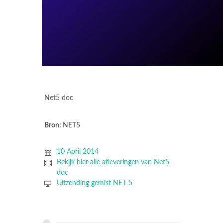
Net5 doc
Bron:
NET5
10 April 2014
Bekijk hier alle afleveringen van Net5
doc
Uitzending gemist NET 5