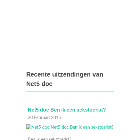
Recente uitzendingen van
Net5 doc
arende
Net5 doc Ben ik een sekstoerist?
Net5 
Liefde
20 Februari 2015
17 Febr
Ben ik een sekstoerist?