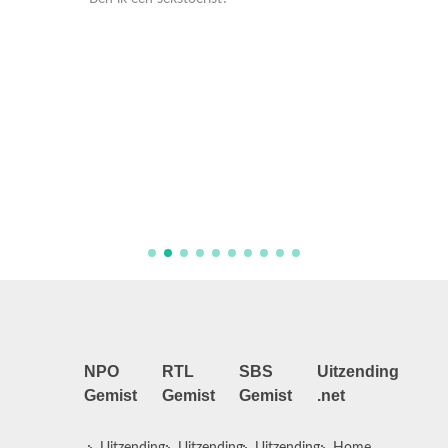
oliday
Net5 do
Toy Bo
NPO
RTL
SBS
Uitzending
Gemist
Gemist
Gemist
.net