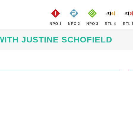
NPO 1
NPO 2
NPO 3
RTL 4
RTL 
ITH JUSTINE SCHOFIELD