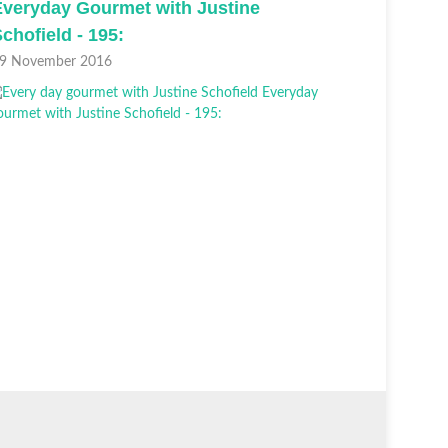
Everyday Gourmet with Justine
Everyda
chofield - 195:
Schofie
9 November 2016
23 August