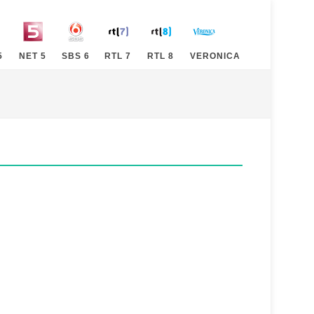
5
NET 5
SBS 6
RTL 7
RTL 8
VERONICA