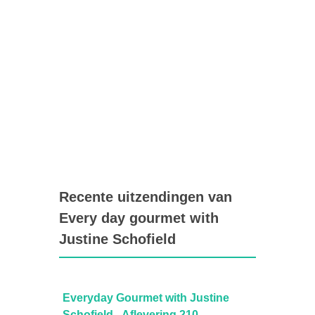
Recente uitzendingen van
Every day gourmet with
Justine Schofield
ne
Everyday Gourmet with Justine
Every
Schofield - Aflevering 210
Schofi