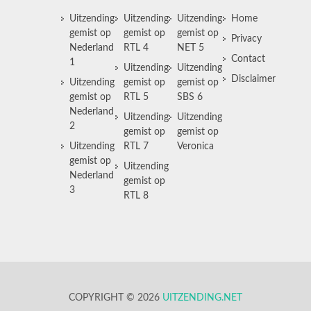
Uitzending
Uitzending
Uitzending
Home
gemist op
gemist op
gemist op
Privacy
Nederland
RTL 4
NET 5
Contact
1
Uitzending
Uitzending
Disclaimer
Uitzending
gemist op
gemist op
gemist op
RTL 5
SBS 6
Nederland
Uitzending
Uitzending
2
gemist op
gemist op
Uitzending
RTL 7
Veronica
gemist op
Uitzending
Nederland
gemist op
3
RTL 8
COPYRIGHT © 2026
UITZENDING.NET