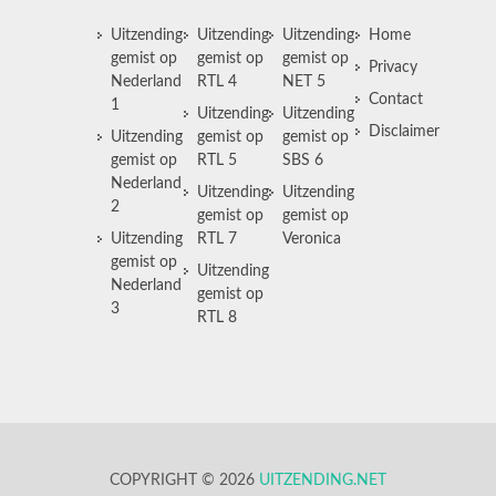
Uitzending
Uitzending
Uitzending
Home
gemist op
gemist op
gemist op
Privacy
Nederland
RTL 4
NET 5
Contact
1
Uitzending
Uitzending
Disclaimer
Uitzending
gemist op
gemist op
gemist op
RTL 5
SBS 6
Nederland
Uitzending
Uitzending
2
gemist op
gemist op
Uitzending
RTL 7
Veronica
gemist op
Uitzending
Nederland
gemist op
3
RTL 8
COPYRIGHT © 2026
UITZENDING.NET