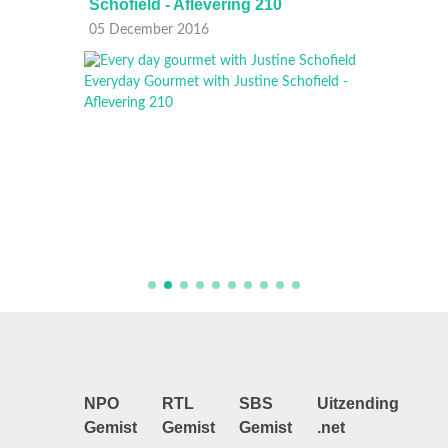
Schofield - Aflevering 210
Schofi
05 December 2016
19 Nov
NPO
RTL
SBS
Uitzending
Gemist
Gemist
Gemist
.net