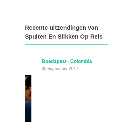
Recente uitzendingen van
Spuiten En Slikken Op Reis
Boedapest - Colombia
Polen 
30 September 2017
30 Sep
,