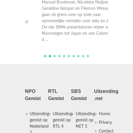
Manuel Broekman, Nicolette Kluijver,
Sophie 
hart
Geraldine Kemper en Filemon Wesselink
Nicolet
gaan de grens over op zoek naar
gaan de
drugs.
opmerkelijke verhalen over seks en drugs.
opmerke
nië tot
De vier BNN-presentatoren reizen van
De vier
Noorwegen tot Japan en van Colombia tot
Florida,
d ...
NPO
RTL
SBS
Uitzending
Gemist
Gemist
Gemist
.net
Uitzending
Uitzending
Uitzending
Home
gemist op
gemist op
gemist op
Privacy
Nederland
RTL 4
NET 5
Contact
1