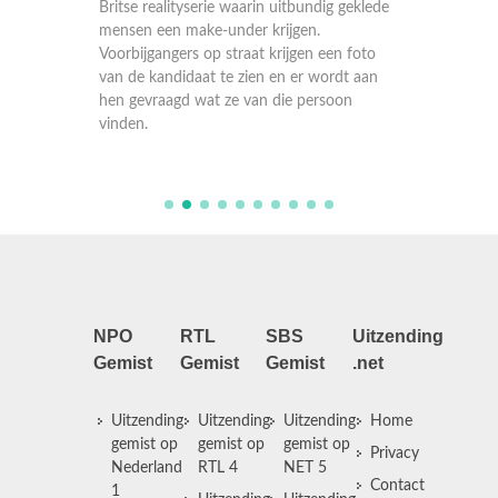
geklede
Britse realityserie waarin uitbundig geklede
Britse r
mensen een make-under krijgen.
mensen 
 foto
Voorbijgangers op straat krijgen een foto
Voorbijg
t aan
van de kandidaat te zien en er wordt aan
van de 
on
hen gevraagd wat ze van die persoon
hen gev
vinden.
vinden.
NPO
RTL
SBS
Uitzending
Gemist
Gemist
Gemist
.net
Uitzending
Uitzending
Uitzending
Home
gemist op
gemist op
gemist op
Privacy
Nederland
RTL 4
NET 5
Contact
1