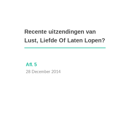
Recente uitzendingen van
Lust, Liefde Of Laten Lopen?
Afl. 5
Afl. 4
28 December 2014
21 Dec