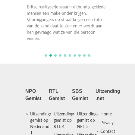
geklede
Britse realityserie waarin uitbundig geklede
Britse r
mensen een make-under krijgen.
mensen 
 foto
Voorbijgangers op straat krijgen een foto
Voorbijg
t aan
van de kandidaat te zien en er wordt aan
van de 
on
hen gevraagd wat ze van die persoon
hen gev
vinden.
vinden.
NPO
RTL
SBS
Uitzending
Gemist
Gemist
Gemist
.net
Uitzending
Uitzending
Uitzending
Home
gemist op
gemist op
gemist op
Privacy
Nederland
RTL 4
NET 5
Contact
1