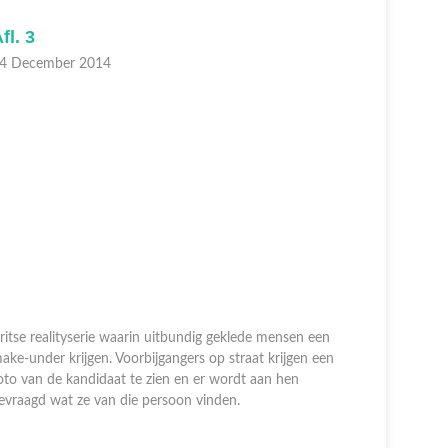
fl. 3
Afl. 1
4 December 2014
30 Novem
ritse realityserie waarin uitbundig geklede mensen een
ake-under krijgen. Voorbijgangers op straat krijgen een
Britse rea
oto van de kandidaat te zien en er wordt aan hen
make-under
evraagd wat ze van die persoon vinden.
foto van d
gevraagd w