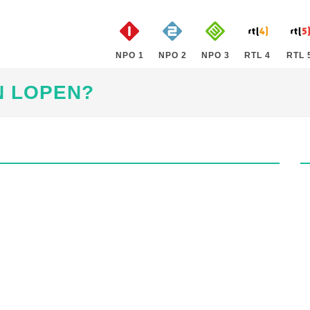
NPO 1
NPO 2
NPO 3
RTL 4
RTL 
N LOPEN?