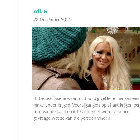
Afl. 5
28 December 2014
mensen een
Britse realityserie waarin uitbundig geklede mensen een
rijgen een
make-under krijgen. Voorbijgangers op straat krijgen ee
 hen
foto van de kandidaat te zien en er wordt aan hen
gevraagd wat ze van die persoon vinden.