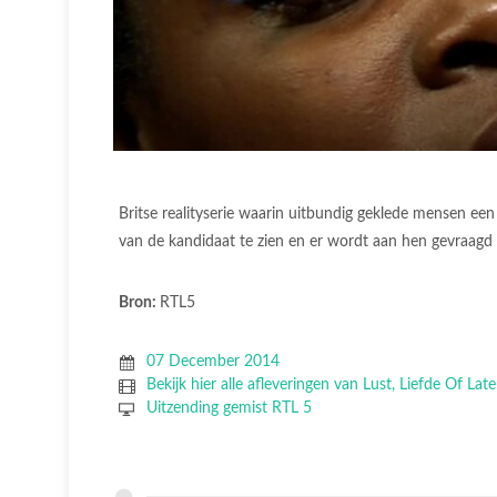
Britse realityserie waarin uitbundig geklede mensen een
van de kandidaat te zien en er wordt aan hen gevraagd
Bron:
RTL5
07 December 2014
Bekijk hier alle afleveringen van Lust, Liefde Of Lat
Uitzending gemist RTL 5