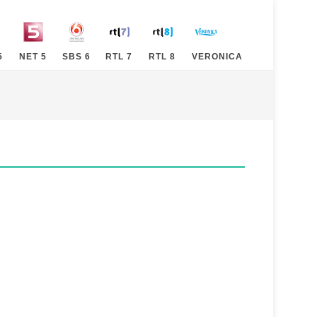
5
NET 5
SBS 6
RTL 7
RTL 8
VERONICA