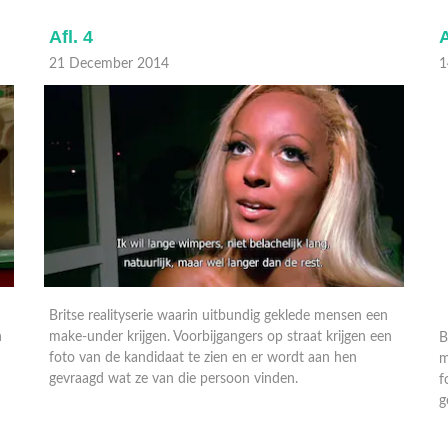
Afl. 4
A
21 December 2014
1
Britse realityserie waarin uitbundig geklede mensen een
B
n
make-under krijgen. Voorbijgangers op straat krijgen een
m
foto van de kandidaat te zien en er wordt aan hen
f
gevraagd wat ze van die persoon vinden.
g