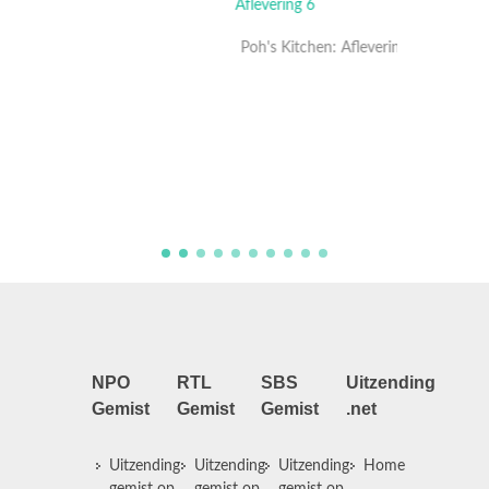
Poh's Kitchen: Aflevering 6
Poh's K
NPO
RTL
SBS
Uitzending
Gemist
Gemist
Gemist
.net
Uitzending
Uitzending
Uitzending
Home