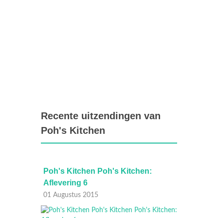
Recente uitzendingen van
Poh's Kitchen
:
Poh's Kitchen Poh's Kitchen:
Poh's 
Aflevering 6
Afleve
01 Augustus 2015
25 Juli