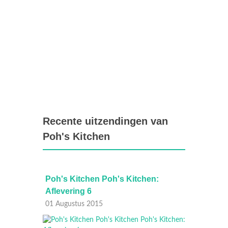
Recente uitzendingen van
Poh's Kitchen
:
Poh's Kitchen Poh's Kitchen:
Poh's 
Aflevering 6
Afleve
01 Augustus 2015
25 Juli