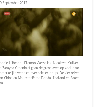
0 September 2017
30 Septem
ophie Hilbrand, Filemon Wesselink, Nicolette Kluijver
Manuel Bro
n Zarayda Groenhart gaan de grens over, op zoek naar
en Filemon
pmerkelijke verhalen over seks en drugs. De vier reizen
opmerkelij
an China en Mauretanië tot Florida, Thailand en Saoedi-
presentato
rab ...
Colombia to