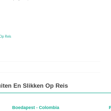
 Op Reis
iten En Slikken Op Reis
Polen - Suriname
C