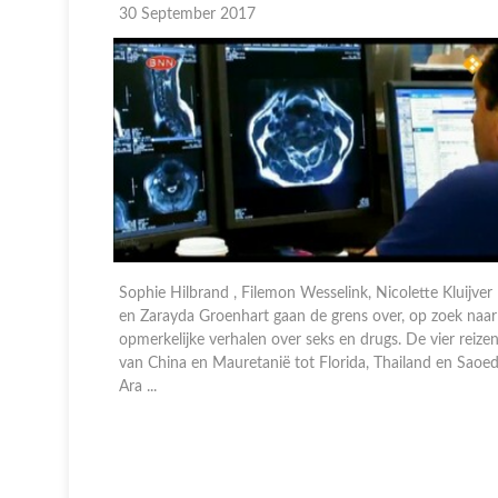
30 September 2017
 Kluijver
Manuel Broekman, Nicolette Kluijver, Geraldine Kemper
zoek naar
en Filemon Wesselink gaan de grens over op zoek naar
ier reizen
opmerkelijke verhalen over seks en drugs. De vier BNN
 en Saoedi-
presentatoren reizen van Noorwegen tot Japan en van
Colombia tot d ...