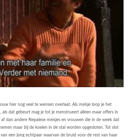
ouw hier nog veel te wensen overlaat. Als meisje loop je het
, als dat gebeurt mag je tot je menstrueert alleen maar offers in
 af dan andere Nepalese meisjes en vrouwen die in de week dat
nemen maar bij de koeien in de stal worden opgesloten. Tot slot
k van een jong echtpaar waarvan de bruid voor de rest van haar