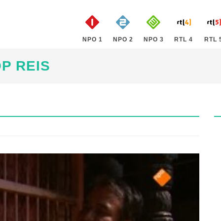
NPO 1
NPO 2
NPO 3
RTL 4
RTL 
P REIS