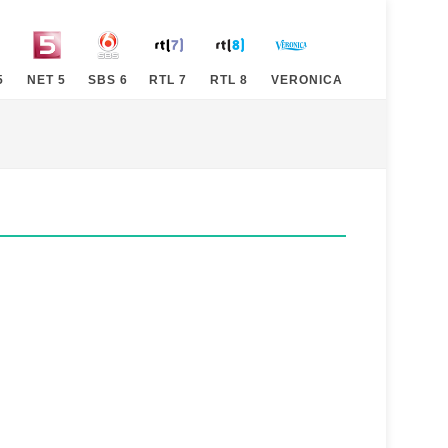
5
NET 5
SBS 6
RTL 7
RTL 8
VERONICA