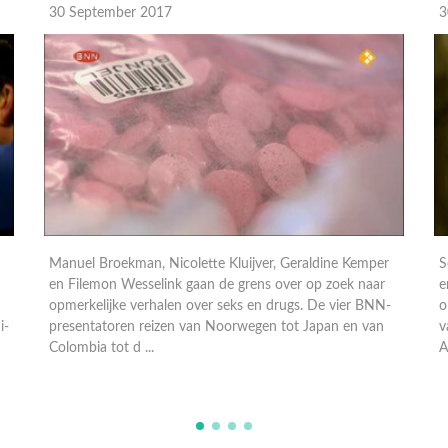
30 September 2017
3
Sophie Hilbrand , Filemon Wesselink, Nicolette Kluijver
en Zarayda Groenhart gaan de grens over, op zoek naar
S
-
opmerkelijke verhalen over seks en drugs. De vier reizen
e
van China en Mauretanië tot Florida, Thailand en Saoedi-
o
Ara ...
v
A