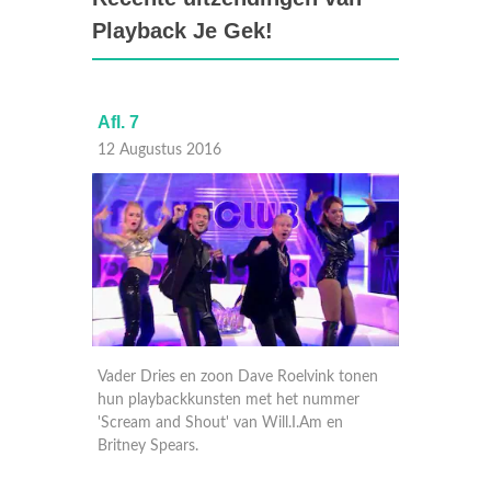
Playback Je Gek!
Afl. 7
Afl. 5
12 Augustus 2016
29 Juli
ybacken
Vader Dries en zoon Dave Roelvink tonen
Nederla
e Tears'
hun playbackkunsten met het nummer
Harry P
mmer.
'Scream and Shout' van Will.I.Am en
op het 
Britney Spears.
Amerika