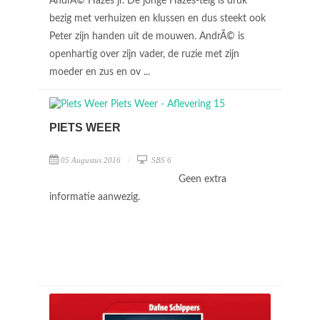
AndrÃ© Hazes jr. De jonge Hazes-telg is druk
bezig met verhuizen en klussen en dus steekt ook
Peter zijn handen uit de mouwen. AndrÃ© is
openhartig over zijn vader, de ruzie met zijn
moeder en zus en ov ...
PIETS WEER
05 Augustus 2016
SBS 6
Geen extra
informatie aanwezig.