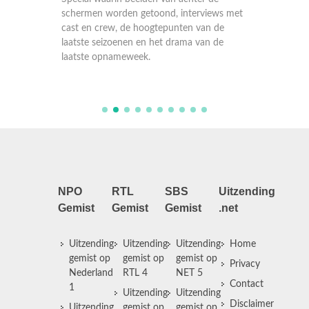
er dat
schermen worden getoond, interviews met
hem om 
cast en crew, de hoogtepunten van de
kleren n
j
laatste seizoenen en het drama van de
dat hij 
als
laatste opnameweek.
NPO
RTL
SBS
Uitzending
Gemist
Gemist
Gemist
.net
Uitzending
Uitzending
Uitzending
Home
gemist op
gemist op
gemist op
Privacy
Nederland
RTL 4
NET 5
Contact
1
Uitzending
Uitzending
Disclaimer
Uitzending
gemist op
gemist op