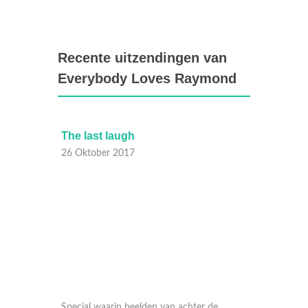
Recente uitzendingen van
Everybody Loves Raymond
The last laugh
Pat's 
26 Oktober 2017
25 Okt
 kleine
Special waarin beelden van achter de
Robert 