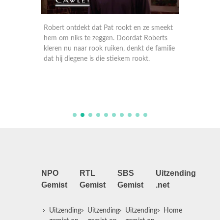
de
Robert ontdekt dat Pat rookt en ze smeekt
Rays la
ews met
hem om niks te zeggen. Doordat Roberts
dat hij
 de
kleren nu naar rook ruiken, denkt de familie
slaapka
 de
dat hij diegene is die stiekem rookt.
NPO
RTL
SBS
Uitzending
Gemist
Gemist
Gemist
.net
Uitzending
Uitzending
Uitzending
Home