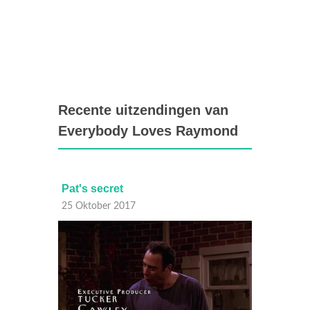
Recente uitzendingen van
Everybody Loves Raymond
Pat's secret
The p
25 Oktober 2017
24 Okt