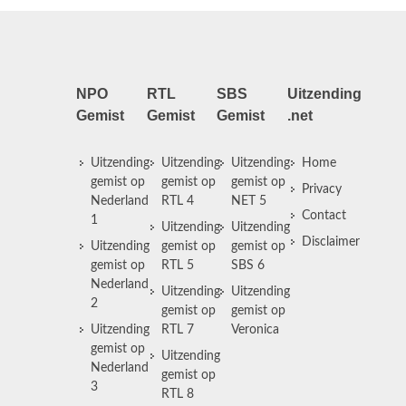
NPO
RTL
SBS
Uitzending
Gemist
Gemist
Gemist
.net
Uitzending
Uitzending
Uitzending
Home
gemist op
gemist op
gemist op
Privacy
Nederland
RTL 4
NET 5
Contact
1
Uitzending
Uitzending
Disclaimer
Uitzending
gemist op
gemist op
gemist op
RTL 5
SBS 6
Nederland
Uitzending
Uitzending
2
gemist op
gemist op
Uitzending
RTL 7
Veronica
gemist op
Uitzending
Nederland
gemist op
3
RTL 8