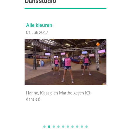
Dansstudio
Alle kleuren
10.000
01 Juli 2017
01 Juli
-
Hanne, Klaasje en Marthe geven K3-
Hanne, 
dansles!
dansles