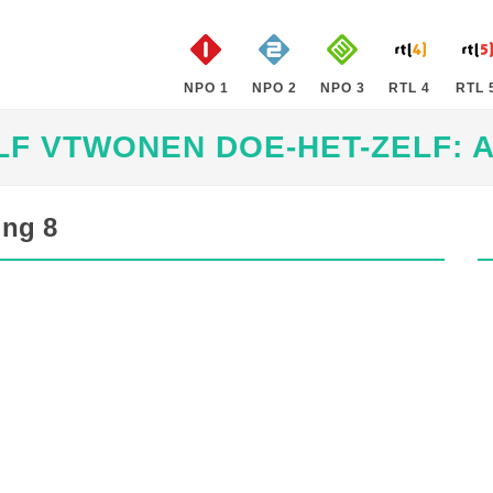
NPO 1
NPO 2
NPO 3
RTL 4
RTL 
F VTWONEN DOE-HET-ZELF: A
ing 8