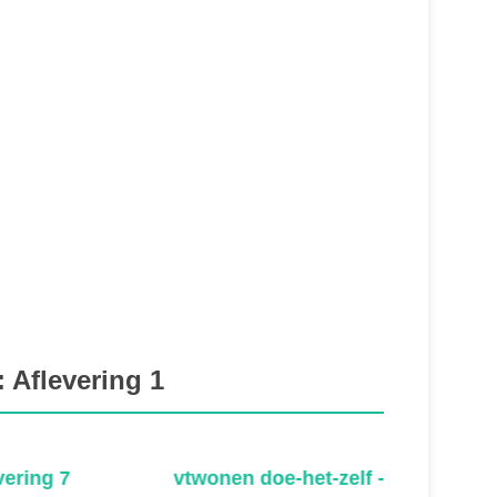
 Aflevering 1
twonen doe-het-zelf - Aflevering 6
vtwonen