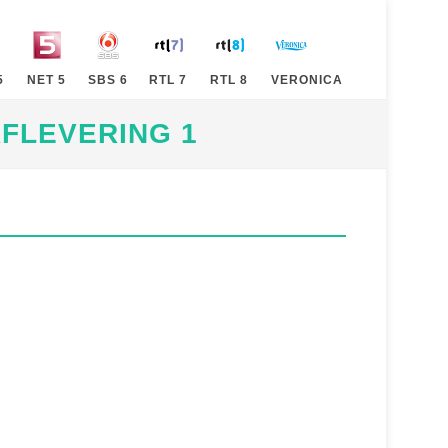
5
NET 5
SBS 6
RTL 7
RTL 8
VERONICA
FLEVERING 1