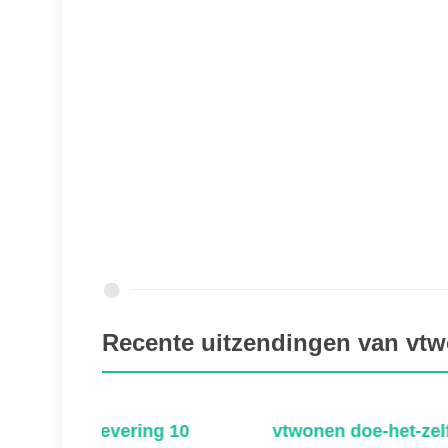
Recente uitzendingen van vtwo
 10
vtwonen doe-het-zelf - Aflevering 9