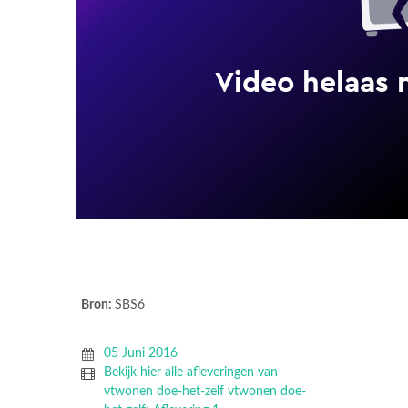
Bron:
SBS6
05 Juni 2016
Bekijk hier alle afleveringen van
vtwonen doe-het-zelf vtwonen doe-