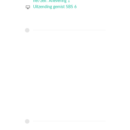
het-zelf: Aflevering 1
Uitzending gemist SBS 6