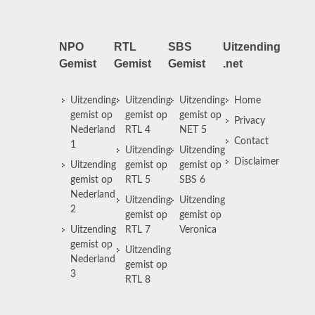
NPO
RTL
SBS
Uitzending
Gemist
Gemist
Gemist
.net
Uitzending
Uitzending
Uitzending
Home
gemist op
gemist op
gemist op
Privacy
Nederland
RTL 4
NET 5
Contact
1
Uitzending
Uitzending
Disclaimer
Uitzending
gemist op
gemist op
gemist op
RTL 5
SBS 6
Nederland
Uitzending
Uitzending
2
gemist op
gemist op
Uitzending
RTL 7
Veronica
gemist op
Uitzending
Nederland
gemist op
3
RTL 8