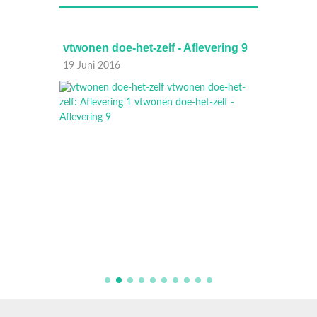
ring 10
vtwonen doe-het-zelf - Aflevering 9
vtwone
19 Juni 2016
12 Juni