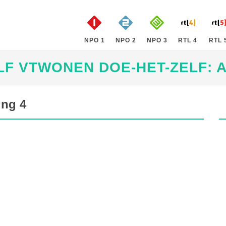
NPO 1
NPO 2
NPO 3
RTL 4
RTL 
F VTWONEN DOE-HET-ZELF: A
ing 4