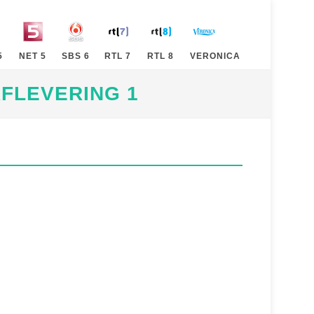
5
NET 5
SBS 6
RTL 7
RTL 8
VERONICA
FLEVERING 1