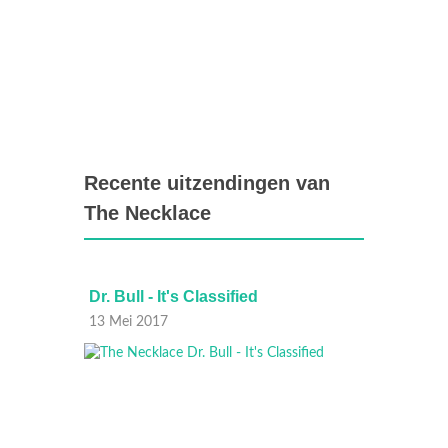
Recente uitzendingen van
The Necklace
r?
Dr. Bull - It's Classified
Dr. Bul
13 Mei 2017
06 Mei